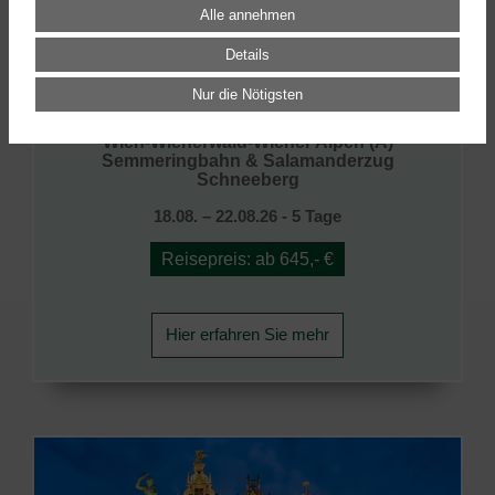
Alle annehmen
Details
Nur die Nötigsten
Wien-Wienerwald-Wiener Alpen (A)
Semmeringbahn & Salamanderzug
Schneeberg
18.08. – 22.08.26 - 5 Tage
Reisepreis: ab 645,- €
Hier erfahren Sie mehr