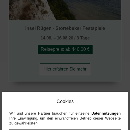
Insel Rügen - Störtebeker Festspiele
14.08. – 16.08.26 / 3 Tage
Reisepreis: ab 440,00 €
Hier erfahren Sie mehr
Cookies
Wir und unsere Partner brauchen für einzelne
Datennutzungen
Ihre Einwilligung, um den einwandfreien Betrieb dieser Webseite
zu gewährleisten.